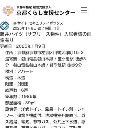
HPサイト セキュリティボックス
2025年1月6日
読了時間: 1分
藤井ハイツ（サブリース物件）入居者様の画
像有り
更新日：
2025年1月9日
住所：京都府京都市左京区山端大塚町15-2
最寄駅：叡山電鉄叡山本線 / 宝ケ池駅 徒歩3
分　叡山電鉄叡山本線 / 修学院駅 徒歩9分
種別：アパート
構造：木造
階建：2階建
総戸数：6戸
築年数：1985年
部屋面積：39
㎡
設備等：洋式トイレ、風呂・トイレ別・シャ
ワー、追炊き機能付、洗濯機室外設置可、ガ
ス給湯、電気、都市ガス、公共上下水道、専