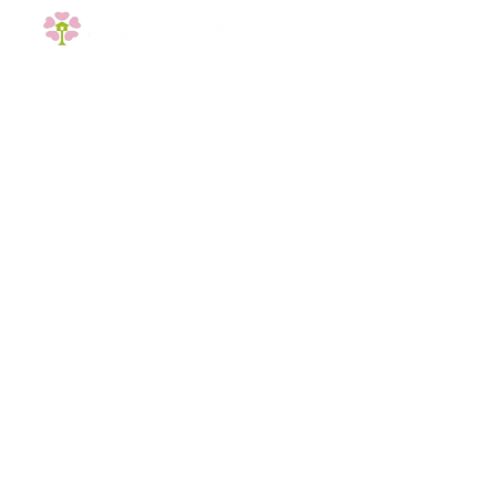
〒603-8072
鷹峯旧土居町(新規物件)
京都市北区上賀茂竹ｹ鼻町10番地
マンションつか
TEL :
070-8324-3227
メール :
info@kurashi.best
リース物件）
(受付 月〜土9:00〜17:00)